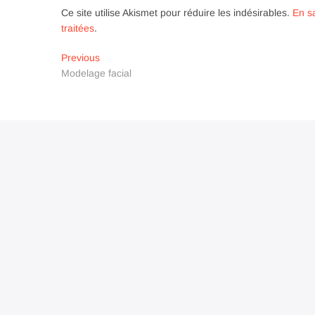
Ce site utilise Akismet pour réduire les indésirables.
En s
traitées
.
Navigation
Previous
Previous
post:
Modelage facial
de
l’article