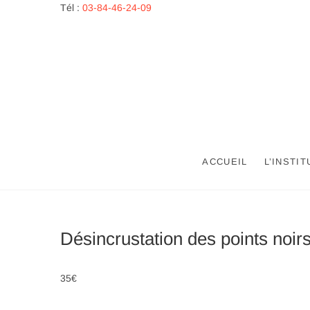
Skip
Tél :
03-84-46-24-09
to
content
ACCUEIL
L’INSTIT
Désincrustation des points noir
35€