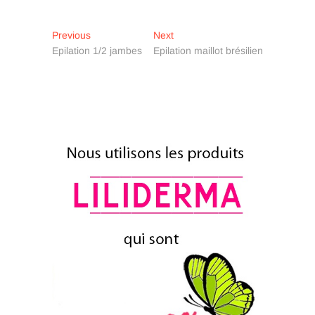
Navigation
Previous
Next
Previous
Next
post:
post:
Epilation 1/2 jambes
Epilation maillot brésilien
de
l’article